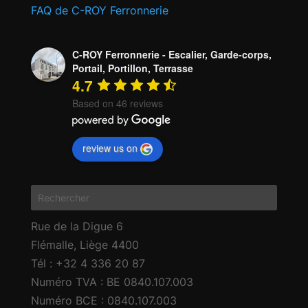
FAQ de C-ROY Ferronnerie
C-ROY Ferronnerie - Escalier, Garde-corps,
Portail, Portillon, Terrasse
4.7
Based on 46 reviews
review us on
Rue de la Digue 6
Flémalle
,
Liège
4400
Tél : +32 4 336 20 87
Numéro TVA : BE 0840.107.003
Numéro BCE : 0840.107.003