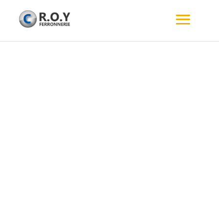
CONDITIONS
GENERALES DE VENTE
I. Généralités
Toutes les commandes de travaux et de
matériels par ou à notre société sont
exclusivement régies par les présentes
conditions générales et les conditions